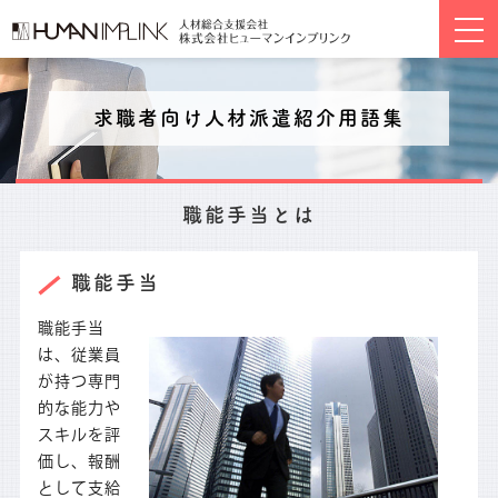
togg
navi
求職者向け人材派遣紹介用語集
職能手当とは
職能手当
職能手当
は、従業員
が持つ専門
的な能力や
スキルを評
価し、報酬
として支給